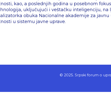
ičnosti, kao, a poslednjih godina u posebnom fokus
ehnologija, uključujući i veštačku inteligenciju, na
ealizatorka obuka Nacionalne akademije za javnu 
ičnosti u sistemu javne uprave.
© 2025. Srpski forum o upr