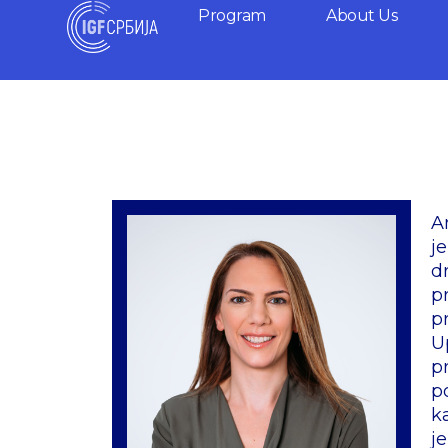
Skip
Program
About Us
to
content
A
j
d
p
p
U
p
p
k
j