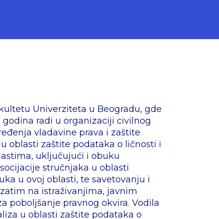
kultetu Univerziteta u Beogradu, gde
 godina radi u organizaciji civilnog
ređenja vladavine prava i zaštite
u oblasti zaštite podataka o ličnosti i
lastima, uključujući i obuku
cijacije stručnjaka u oblasti
uka u ovoj oblasti, te savetovanju i
zatim na istraživanjima, javnim
a poboljšanje pravnog okvira. Vodila
aliza u oblasti zaštite podataka o