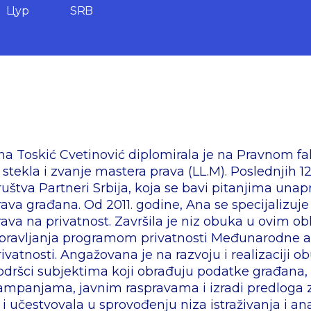
Цyр
SRB
na Toskić Cvetinović diplomirala je na Pravnom fa
e stekla i zvanje mastera prava (LL.M). Poslednjih 12
ruštva Partneri Srbija, koja se bavi pitanjima unap
rava građana. Od 2011. godine, Ana se specijalizuje 
rava na privatnost. Završila je niz obuka u ovim ob
pravljanja programom privatnosti Međunarodne aso
rivatnosti. Angažovana je na razvoju i realizaciji ob
odršci subjektima koji obrađuju podatke građana, 
ampanjama, javnim raspravama i izradi predloga z
e i učestvovala u sprovođenju niza istraživanja i an