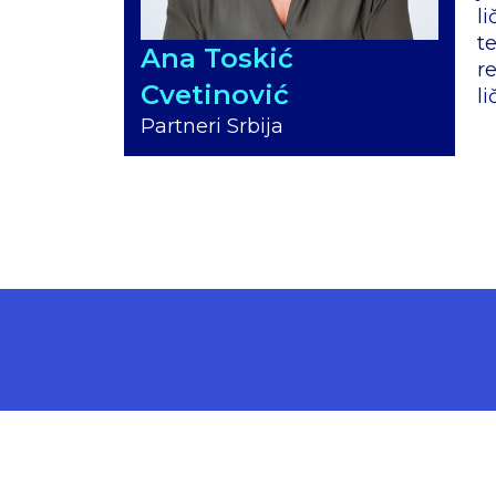
l
t
Ana Toskić
r
Cvetinović
l
Partneri Srbija