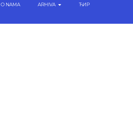
O NAMA
ARHIVA
ЋИР