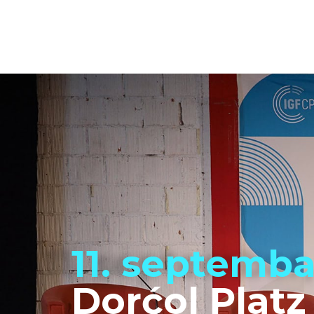
11. septemba
Dorćol Plat